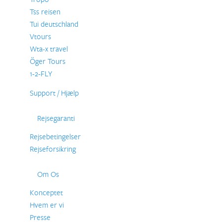
Tss reisen
Tui deutschland
Vtours
Wta-x travel
Öger Tours
1-2-FLY
Support / Hjælp
Rejsegaranti
Rejsebetingelser
Rejseforsikring
Om Os
Konceptet
Hvem er vi
Presse