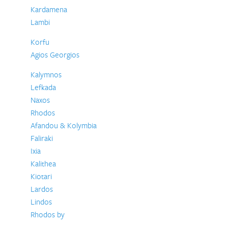
Kardamena
Lambi
Korfu
Agios Georgios
Kalymnos
Lefkada
Naxos
Rhodos
Afandou & Kolymbia
Faliraki
Ixia
Kalithea
Kiotari
Lardos
Lindos
Rhodos by