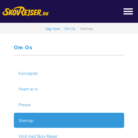
Søg rejse
Om Os
Sitemap
Om Os
Konceptet
Hvem er vi
Presse
Sitemap
Vind med Skov Rejser