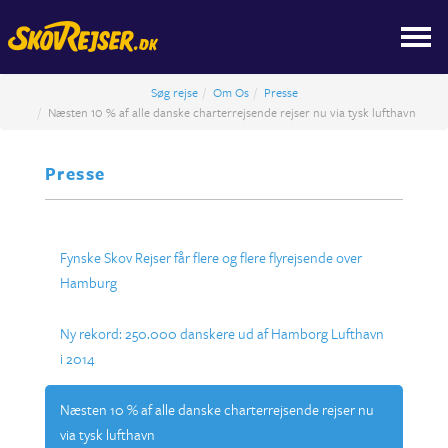
Søg rejse
Om Os
Presse
Næsten 10 % af alle danske charterrejsende rejser nu via tysk lufthavn
Presse
Fynske Skov Rejser får flere og flere flyrejsende over
Hamburg
Ny rekord: 250.000 danskere ud af Hamborg Lufthavn
i 2014
Næsten 10 % af alle danske charterrejsende rejser nu
via tysk lufthavn