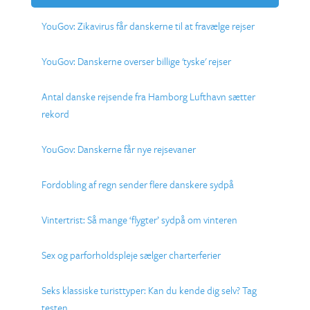
YouGov: Zikavirus får danskerne til at fravælge rejser
YouGov: Danskerne overser billige 'tyske' rejser
Antal danske rejsende fra Hamborg Lufthavn sætter
rekord
YouGov: Danskerne får nye rejsevaner
Fordobling af regn sender flere danskere sydpå
Vintertrist: Så mange ‘flygter’ sydpå om vinteren
Sex og parforholdspleje sælger charterferier
Seks klassiske turisttyper: Kan du kende dig selv? Tag
testen