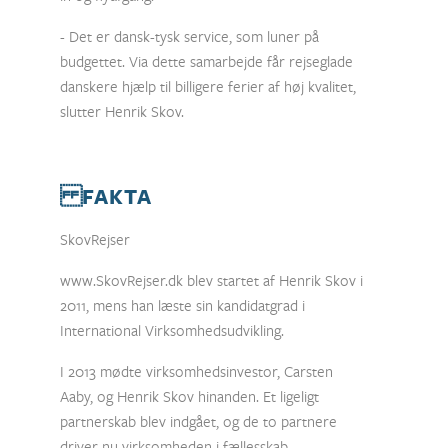
- Det er dansk-tysk service, som luner på
budgettet. Via dette samarbejde får rejseglade
danskere hjælp til billigere ferier af høj kvalitet,
slutter Henrik Skov.
FAKTA
SkovRejser
www.SkovRejser.dk blev startet af Henrik Skov i
2011, mens han læste sin kandidatgrad i
International Virksomhedsudvikling.
I 2013 mødte virksomhedsinvestor, Carsten
Aaby, og Henrik Skov hinanden. Et ligeligt
partnerskab blev indgået, og de to partnere
driver nu virksomheden i fællesskab.