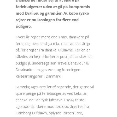
Danskerne finder vej til at spare på
feriebudgettet uden at gå på kompromis
med kvalitet og garantier. At købe tyske
rejser er nu løsningen for flere end
tidligere.
Hvert år rejser mere end 1 mio. danskere på
ferie, og mere end 50 mia. kr. anvendes årligt
på ferierejser fra danske lufthavne. Ferien er
således en højt prioriteret post på danskernes
budget jf. undersøgelsen Travel Behaviour &
Destination Images 2014 og foreningen
Rejsearrangører I Danmark.
Samtidig øges antallet af rejsende, der gerne vil
spare penge på feriebudgettet ved f.eks. at
checke ind i en tysk lufthavn. I 2014 rejste
250.000 danskere mod 220.000 året før fra
Hamborg Lufthavn, oplyser Torben Tost,