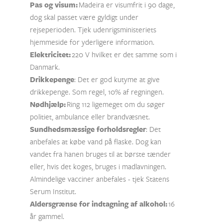
Pas og visum:
Madeira er visumfrit i 90 dage,
dog skal passet være gyldigt under
rejseperioden. Tjek udenrigsministeriets
hjemmeside for yderligere information.
Elektricitet:
220 V hvilket er det samme som i
Danmark.
Drikkepenge
: Det er god kutyme at give
drikkepenge. Som regel, 10% af regningen.
Nødhjælp:
Ring 112 ligemeget om du søger
politiet, ambulance eller brandvæsnet.
Sundhedsmæssige forholdsregler
: Det
anbefales at købe vand på flaske. Dog kan
vandet fra hanen bruges til at børste tænder
eller, hvis det koges, bruges i madlavningen.
Almindelige vacciner anbefales - tjek Statens
Serum Institut.
Aldersgrænse for indtagning af alkohol:
16
år gammel.