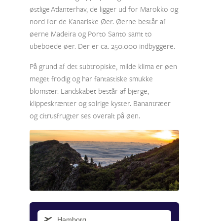
østlige Atlanterhav, de ligger ud for Marokko og
nord for de Kanariske Øer. Øerne består af
øerne Madeira og Porto Santo samt to
ubeboede øer. Der er ca. 250.000 indbyggere.
På grund af det subtropiske, milde klima er øen
meget frodig og har fantastiske smukke
blomster. Landskabet består af bjerge,
klippeskrænter og solrige kyster. Banantræer
og citrusfrugter ses overalt på øen.