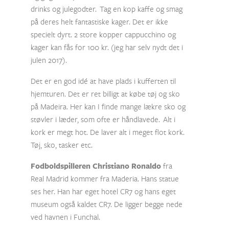
drinks og julegodter. Tag en kop kaffe og smag
på deres helt fantastiske kager. Det er ikke
specielt dyrt. 2 store kopper cappucchino og
kager kan fås for 100 kr. (jeg har selv nydt det i
julen 2017).
Det er en god idé at have plads i kufferten til
hjemturen. Det er ret billigt at købe tøj og sko
på Madeira. Her kan I finde mange lækre sko og
støvler i læder, som ofte er håndlavede. Alt i
kork er megt hot. De laver alt i meget flot kork.
Tøj, sko, tasker etc.
Fodboldspilleren Christiano Ronaldo
fra
Real Madrid kommer fra Maderia. Hans statue
ses her. Han har eget hotel CR7 og hans eget
museum også kaldet CR7. De ligger begge nede
ved havnen i Funchal.