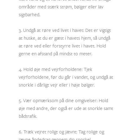
områder med stærk strøm, bølger eller lav
sigtbarhed.
3. Undgå at røre ved livet i havet: Det er vigtigt
at huske, at du er gæst i havets hjem, så undgå
at røre ved eller forstyrre livet i havet. Hold
gerne en afstand på mindst to meter.
4. Hold øje med vejrforholdene: Tjek
vejrforholdene, før du går i vandet, og undgå at
snorkle i dårligt vejr eller i høje bølger.
5. Vær opmærksom på dine omgivelser: Hold
øje med andre, der også er ude at snorkle samt
bådtrafik.
6. Træk vejret roligt og jævnt: Tag rolige og
jævne åndedrag gennem din snorkel.