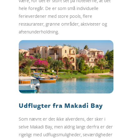
være, for det er stort set på hotellerne, at det
hele foregår. De er som små individuelle
ferieverdener med store pools, flere
restauranter, grønne områder, aktiviteter og
aftenunderholdning.
Udflugter fra Makadi Bay
Som nævnt er det ikke alverdens, der sker i
selve Makadi Bay, men aldrig langt derfra er der
rigeligt med udflugtsmuligheder, seværdigheder