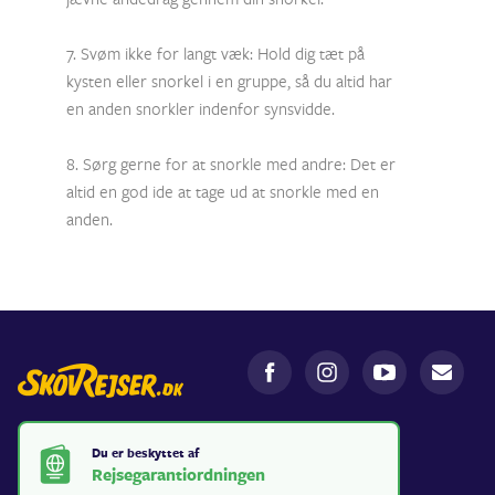
7. Svøm ikke for langt væk: Hold dig tæt på
kysten eller snorkel i en gruppe, så du altid har
en anden snorkler indenfor synsvidde.
8. Sørg gerne for at snorkle med andre: Det er
altid en god ide at tage ud at snorkle med en
anden.
Du er beskyttet af
Rejsegarantiordningen