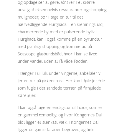
og opdagelser at gøre. Ønsker I et større
udvalg af eksempelvis restauranter og shopping
muligheder, bør I tage en tur til det
nærvedliggende Hurghada – en stemningsfuld,
charmerende by med et pulserende byliv. I
Hurghada kan I også komme på en byrundtur
med planlagt shopping og komme ud på
Seascope glasbundsbåd, hvor I kan se livet
under vandet uden at få våde fødder.
Trænger I til luft under vingerne, anbefaler vi
jer en tur på ørkencross. Her kan I føle jer frie
som fugle i det sandede terræn på firhjulede
køretøjer.
I kan også tage en endagstur til Luxor, som er
en gammel tempelby, og hvor Kongernes Dal
blot ligger et stenkast væk. I Kongernes Dal
ligger de gamle faraoer begravet, og hele