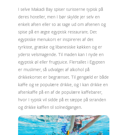
I selve Makadi Bay spiser turisterne typisk på
deres hoteller, men I bør skylde jer selv en
enkelt aften eller to at tage ud om aftenen og
spise på en ægte egyptisk restaurant. Det
egyptiske menukort er inspireret af det
tyrkiste, græske og libanesiske køkken og er
yderst velsmagende. Til maden kan I nyde en
egyptisk øl eller frugtjuice. Flertallet i Egypten
er muslimer, så udvalget af alkohol på
drikkekortet er begrænset. Til gengæld er både
kaffe og te populære drikke, og I kan drikke en
aftenkaffe på en af de populære kaffebarer,
hvor I typisk vil sidde på et tæppe på stranden
og drikke kaffen til solnedgangen.