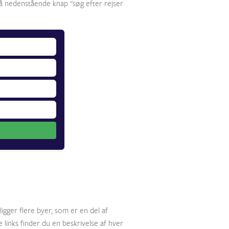
 på nedenstående knap "søg efter rejser
igger flere byer, som er en del af
 links finder du en beskrivelse af hver