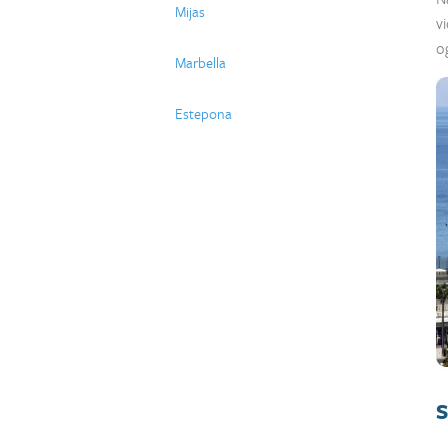
Mijas
v
o
Marbella
Estepona
S