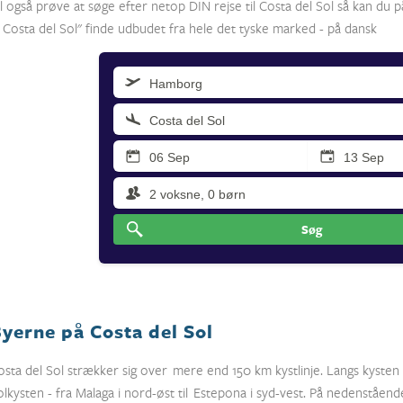
il også prøve at søge efter netop DIN rejse til Costa del Sol så kan du
il Costa del Sol" finde udbudet fra hele det tyske marked - på dansk
Søg
yerne på Costa del Sol
osta del Sol strækker sig over mere end 150 km kystlinje. Langs kysten l
olkysten - fra Malaga i nord-øst til Estepona i syd-vest. På nedenstående