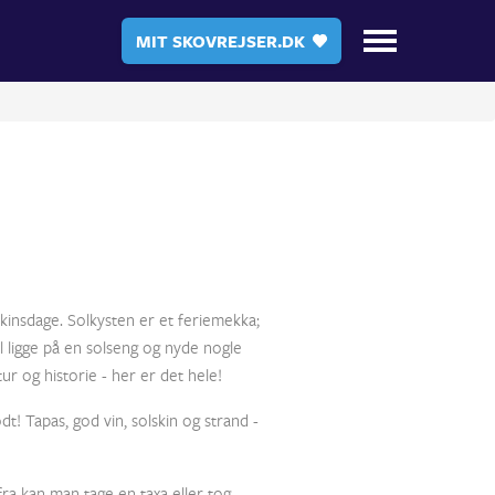
MIT SKOVREJSER.DK
kinsdage. Solkysten er et feriemekka;
il ligge på en solseng og nyde nogle
r og historie - her er det hele!
t! Tapas, god vin, solskin og strand -
fra kan man tage en taxa eller tog