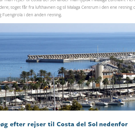
idere; toget får fra lufthavnen og til Malaga Centrum i den ene retni
g Fuengirola i den anden retning.
øg efter rejser til Costa del Sol nedenfor