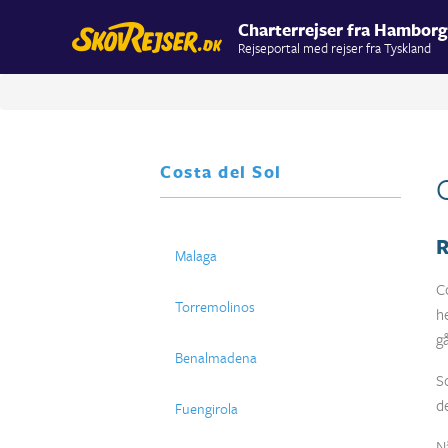
Charterrejser fra Hamborg
Rejseportal med rejser fra Tyskland
Costa del Sol
R
Malaga
C
Torremolinos
h
g
Benalmadena
S
de
Fuengirola
N