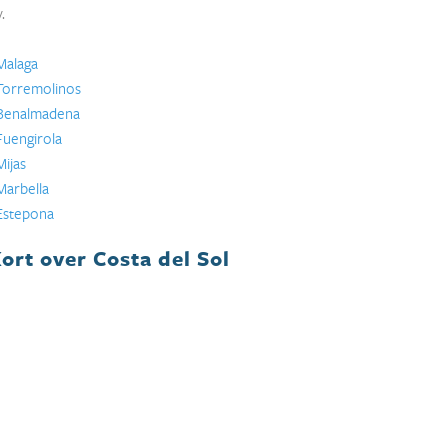
y.
Malaga
Torremolinos
Benalmadena
Fuengirola
Mijas
Marbella
Estepona
ort over Costa del Sol