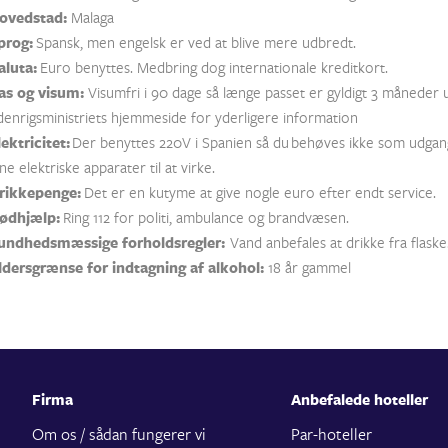
ovedstad:
Malaga
prog:
Spansk, men engelsk er ved at blive mere udbredt.
aluta:
Euro benyttes. Medbring dog internationale kreditkort.
as og visum:
Visumfri i 90 dage så længe passet er gyldigt 3 måneder
denrigsministriets hjemmeside for yderligere information
lektricitet:
Der benyttes 220V i Spanien så du behøves ikke som udgang
ne elektriske apparater til at virke.
rikkepenge:
Det er en kutyme at give nogle euro efter endt service.
ødhjælp:
Ring 112 for politi, ambulance og brandvæsen.
undhedsmæssige forholdsregler:
Vand anbefales at drikke fra flaske
ldersgrænse for indtagning af alkohol:
18 år gammel
Firma
Anbefalede hoteller
Om os / sådan fungerer vi
Par-hoteller