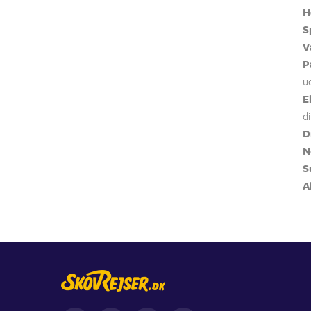
H
S
V
P
u
E
di
D
N
S
A