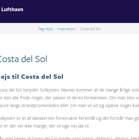
 Lufthavn
Søg rejse
Inspiration
Costa del Sol
Costa del Sol
ejs til Costa del Sol
osta del Sol betyder Solkysten. Navnet kommer af de mange årlige sols
er kan alle finde noget, der passer til deres ferieønsker. Om man blot v
åture langs strandpromenaden eller om man vil ud og opleve noget kultu
olkysten er et af danskernes foretrukne feriemål og det forstår man god
t er der vel ikke mange, der vil sige nej tak til.
år man rejser til Costa del Sol lander man typisk i Malaga Lufthavn. Her