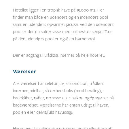
Hotellet ligger i en tropisk have på 15.000 m2. Her
finder man både en udendørs og en indendørs pool
samt en udendørs opvarmet jacuzzi. Ved den udendørs
pool er der en solterrasse med balinesiske senge. Tæt
på den udendørs pool er også en børnepool.
Der er adgang til trådløst internet på hele hotellet.
Værelser
Alle værelser har telefon, tv, aircondition, trådløst
internet, minibar, sikkerhedsboks (mod betaling),
badekåber, tøfler, terrasse eller balkon og føntørrer på
badeværelset. Værelserne har enten udsigt til haven,
poolen eller delvis/fuld havudsigt.
Herudover har flere af værelserne nogle eller flere af