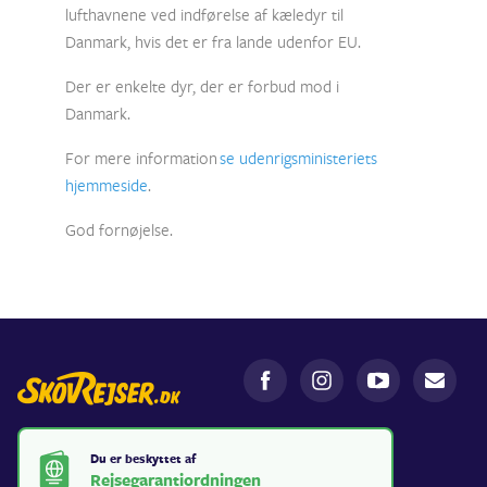
lufthavnene ved indførelse af kæledyr til
Danmark, hvis det er fra lande udenfor EU.
Der er enkelte dyr, der er forbud mod i
Danmark.
For mere information
se udenrigsministeriets
hjemmeside
.
God fornøjelse.
Du er beskyttet af
Rejsegarantiordningen