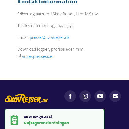
Kontaktinformation
Stifter og partner i Skov Rejser, Henrik Skov
Telefonnummer: +45 2192 2593
E-mail:
presse@skovrejser.dk
Download logoer, profilbilleder m.m.
på
vores
presseside
.
Du er beskyttet af
Rejsegarantiordningen