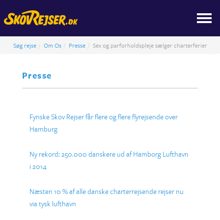
Søg rejse
Om Os
Presse
Sex og parforholdspleje sælger charterferier
Presse
Fynske Skov Rejser får flere og flere flyrejsende over
Hamburg
Ny rekord: 250.000 danskere ud af Hamborg Lufthavn
i 2014
Næsten 10 % af alle danske charterrejsende rejser nu
via tysk lufthavn