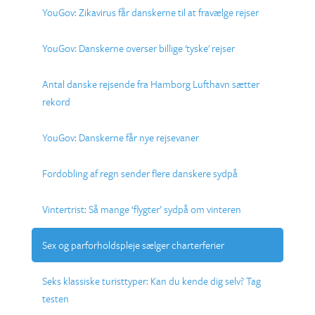
YouGov: Zikavirus får danskerne til at fravælge rejser
YouGov: Danskerne overser billige 'tyske' rejser
Antal danske rejsende fra Hamborg Lufthavn sætter
rekord
YouGov: Danskerne får nye rejsevaner
Fordobling af regn sender flere danskere sydpå
Vintertrist: Så mange ‘flygter’ sydpå om vinteren
Sex og parforholdspleje sælger charterferier
Seks klassiske turisttyper: Kan du kende dig selv? Tag
testen