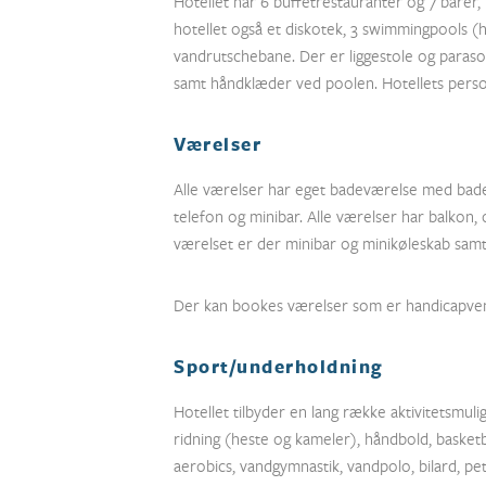
Hotellet har 6 buffetrestauranter og 7 barer,
hotellet også et diskotek, 3 swimmingpools (
vandrutschebane. Der er liggestole og parasoll
samt håndklæder ved poolen. Hotellets person
Værelser
Alle værelser har eget badeværelse med badek
telefon og minibar. Alle værelser har balkon
værelset er der minibar og minikøleskab samt 
Der kan bookes værelser som er handicapvenl
Sport/underholdning
Hotellet tilbyder en lang række aktivitetsmuli
ridning (heste og kameler), håndbold, basketbal
aerobics, vandgymnastik, vandpolo, bilard, pe