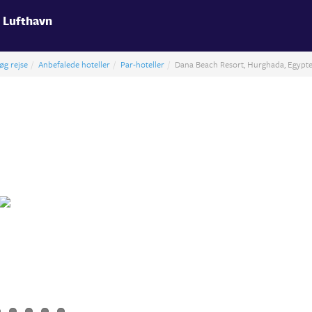
 Lufthavn
øg rejse
Anbefalede hoteller
Par-hoteller
Dana Beach Resort, Hurghada, Egypt