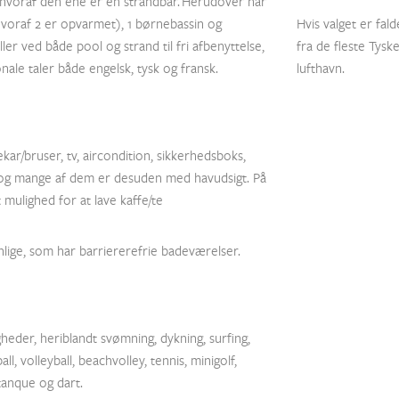
 hvoraf den ene er en strandbar.
Herudover har
hvoraf 2 er opvarmet), 1 børnebassin og
Hvis valget er fal
er ved både pool og strand til fri afbenyttelse,
fra de fleste Tys
ale taler både engelsk, tysk og fransk.
lufthavn.
ar/bruser, tv, aircondition, sikkerhedsboks,
, og mange af dem er desuden med havudsigt. På
mulighed for at lave kaffe/te
ige, som har barriererefrie badeværelser.
gheder, heriblandt svømning, dykning, surfing,
l, volleyball, beachvolley, tennis, minigolf,
tanque og dart.