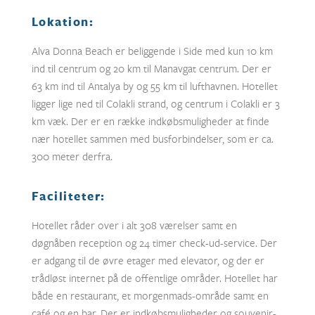
Lokation:
Alva Donna Beach er beliggende i Side med kun 10 km
ind til centrum og 20 km til Manavgat centrum. Der er
63 km ind til Antalya by og 55 km til lufthavnen. Hotellet
ligger lige ned til Colakli strand, og centrum i Colakli er 3
km væk. Der er en række indkøbsmuligheder at finde
nær hotellet sammen med busforbindelser, som er ca.
300 meter derfra.
Faciliteter:
Hotellet råder over i alt 308 værelser samt en
døgnåben reception og 24 timer check-ud-service. Der
er adgang til de øvre etager med elevator, og der er
trådløst internet på de offentlige områder. Hotellet har
både en restaurant, et morgenmads-område samt en
café og en bar. Der er indkøbsmuligheder og souvenir-