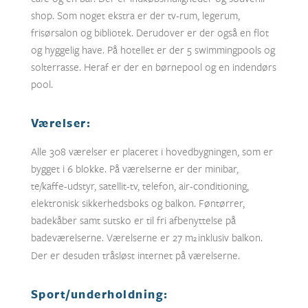
shop. Som noget ekstra er der tv-rum, legerum,
frisørsalon og bibliotek. Derudover er der også en flot
og hyggelig have. På hotellet er der 5 swimmingpools og
solterrasse. Heraf er der en børnepool og en indendørs
pool.
Værelser:
Alle 308 værelser er placeret i hovedbygningen, som er
bygget i 6 blokke. På værelserne er der minibar,
te/kaffe-udstyr, satellit-tv, telefon, air-conditioning,
elektronisk sikkerhedsboks og balkon. Føntørrer,
badekåber samt sutsko er til fri afbenyttelse på
badeværelserne. Værelserne er 27 m
inklusiv balkon.
2
Der er desuden tråsløst internet på værelserne.
Sport/underholdning: