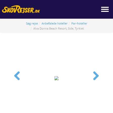
Søg rejse
Anbefalede hoteller
Par-hoteller
Alva Donna Beach Resort, Side, Tyrkiet