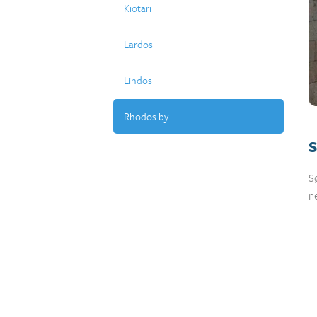
Kiotari
Lardos
Lindos
Rhodos by
S
S
n