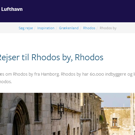
 Lufthavn
Søg rejse
Inspiration
Grækenland
Rhodos
Rhodos by
Rejser til Rhodos by, Rhodos
æs om Rhodos by fra Hamborg. Rhodos by har 60.000 indbyggere og lig
hodos.