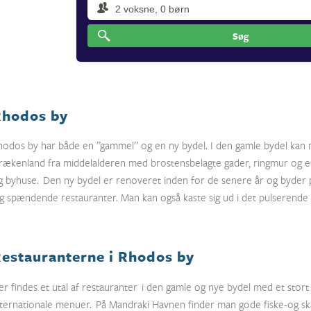
Søg
Rhodos by
hodos by har både en ”gammel” og en ny bydel. I den gamle bydel kan 
rækenland fra middelalderen med brostensbelagte gader, ringmur og e
g byhuse. Den ny bydel er renoveret inden for de senere år og byder p
g spændende restauranter. Man kan også kaste sig ud i det pulserende 
estauranterne i Rhodos by
er findes et utal af restauranter i den gamle og nye bydel med et stor
nternationale menuer. På Mandraki Havnen finder man gode fiske-og sk