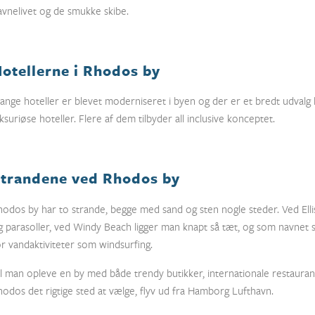
avnelivet og de smukke skibe.
otellerne i Rhodos by
ange hoteller er blevet moderniseret i byen og der er et bredt udvalg li
uksuriøse hoteller. Flere af dem tilbyder all inclusive konceptet.
trandene ved Rhodos by
hodos by har to strande, begge med sand og sten nogle steder. Ved Elli
g parasoller, ved Windy Beach ligger man knapt så tæt, og som navnet si
or vandaktiviteter som windsurfing.
il man opleve en by med både trendy butikker, internationale restauran
hodos det rigtige sted at vælge, flyv ud fra Hamborg Lufthavn.