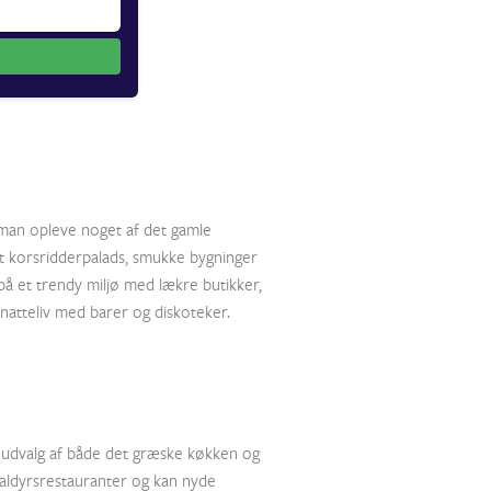
man opleve noget af det gamle
t korsridderpalads, smukke bygninger
å et trendy miljø med lækre butikker,
natteliv med barer og diskoteker.
t udvalg af både det græske køkken og
aldyrsrestauranter og kan nyde