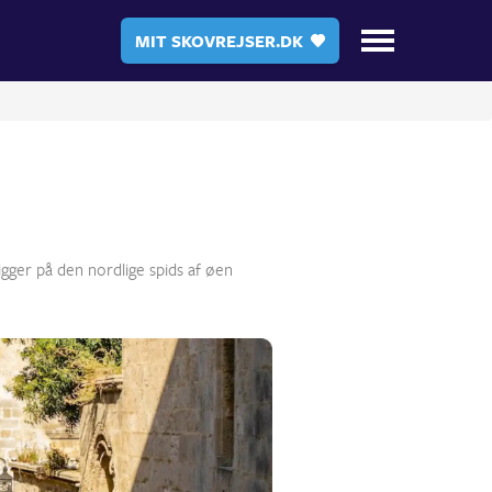
MIT SKOVREJSER.DK
ger på den nordlige spids af øen