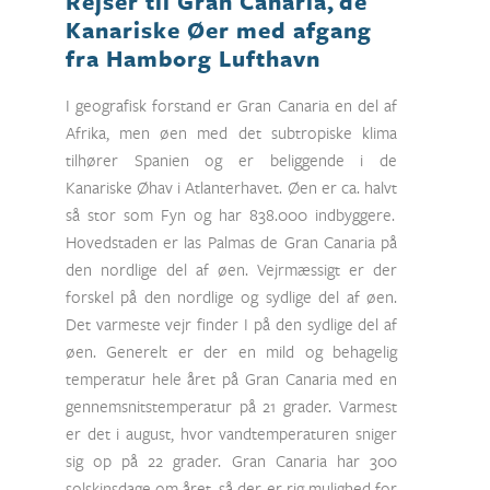
Rejser til Gran Canaria, de
Kanariske Øer med afgang
fra Hamborg Lufthavn
I geografisk forstand er Gran Canaria en del af
Afrika, men øen med det subtropiske klima
tilhører Spanien og er beliggende i de
Kanariske Øhav i Atlanterhavet. Øen er ca. halvt
så stor som Fyn og har 838.000 indbyggere.
Hovedstaden er las Palmas de Gran Canaria på
den nordlige del af øen. Vejrmæssigt er der
forskel på den nordlige og sydlige del af øen.
Det varmeste vejr finder I på den sydlige del af
øen. Generelt er der en mild og behagelig
temperatur hele året på Gran Canaria med en
gennemsnitstemperatur på 21 grader. Varmest
er det i august, hvor vandtemperaturen sniger
sig op på 22 grader. Gran Canaria har 300
solskinsdage om året, så der er rig mulighed for