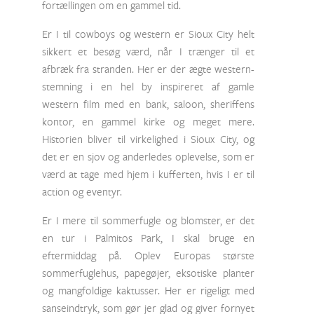
fortællingen om en gammel tid.
Er I til cowboys og western er Sioux City helt
sikkert et besøg værd, når I trænger til et
afbræk fra stranden. Her er der ægte western-
stemning i en hel by inspireret af gamle
western film med en bank, saloon, sheriffens
kontor, en gammel kirke og meget mere.
Historien bliver til virkelighed i Sioux City, og
det er en sjov og anderledes oplevelse, som er
værd at tage med hjem i kufferten, hvis I er til
action og eventyr.
Er I mere til sommerfugle og blomster, er det
en tur i Palmitos Park, I skal bruge en
eftermiddag på. Oplev Europas største
sommerfuglehus, papegøjer, eksotiske planter
og mangfoldige kaktusser. Her er rigeligt med
sanseindtryk, som gør jer glad og giver fornyet