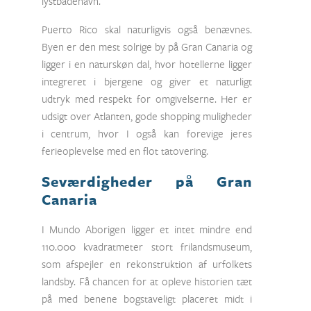
lystbådehavn.
Puerto Rico skal naturligvis også benævnes.
Byen er den mest solrige by på Gran Canaria og
ligger i en naturskøn dal, hvor hotellerne ligger
integreret i bjergene og giver et naturligt
udtryk med respekt for omgivelserne. Her er
udsigt over Atlanten, gode shopping muligheder
i centrum, hvor I også kan forevige jeres
ferieoplevelse med en flot tatovering.
Seværdigheder på Gran
Canaria
I Mundo Aborigen ligger et intet mindre end
110.000 kvadratmeter stort frilandsmuseum,
som afspejler en rekonstruktion af urfolkets
landsby. Få chancen for at opleve historien tæt
på med benene bogstaveligt placeret midt i