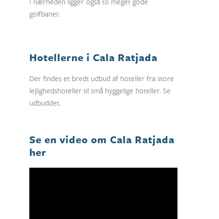
I nærheden ligger også to meget gode
golfbaner.
Hotellerne i Cala Ratjada
Der findes et bredt udbud af hoteller fra store
lejlighedshoteller til små hyggelige hoteller. Se
udbuddet.
Se en video om Cala Ratjada
her