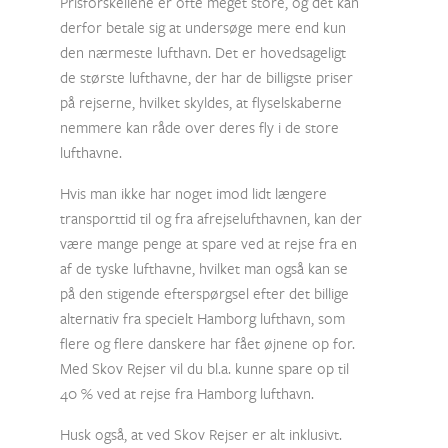
Prisforskellene er ofte meget store, og det kan
derfor betale sig at undersøge mere end kun
den nærmeste lufthavn. Det er hovedsageligt
de største lufthavne, der har de billigste priser
på rejserne, hvilket skyldes, at flyselskaberne
nemmere kan råde over deres fly i de store
lufthavne.
Hvis man ikke har noget imod lidt længere
transporttid til og fra afrejselufthavnen, kan der
være mange penge at spare ved at rejse fra en
af de tyske lufthavne, hvilket man også kan se
på den stigende efterspørgsel efter det billige
alternativ fra specielt Hamborg lufthavn, som
flere og flere danskere har fået øjnene op for.
Med Skov Rejser vil du bl.a. kunne spare op til
40 % ved at rejse fra Hamborg lufthavn.
Husk også, at ved Skov Rejser er alt inklusivt.