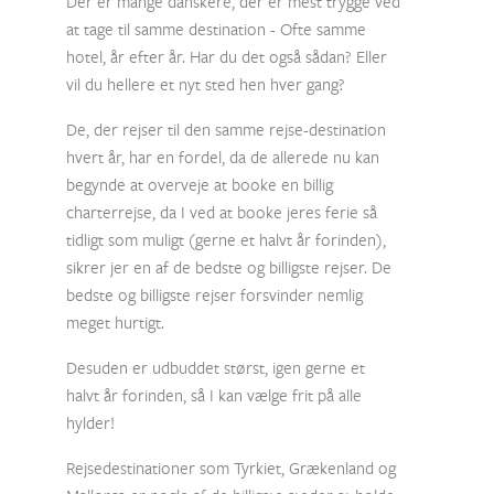
Der er mange danskere, der er mest trygge ved
at tage til samme destination - Ofte samme
hotel, år efter år. Har du det også sådan? Eller
vil du hellere et nyt sted hen hver gang?
De, der rejser til den samme rejse-destination
hvert år, har en fordel, da de allerede nu kan
begynde at overveje at booke en billig
charterrejse, da I ved at booke jeres ferie så
tidligt som muligt (gerne et halvt år forinden),
sikrer jer en af de bedste og billigste rejser. De
bedste og billigste rejser forsvinder nemlig
meget hurtigt.
Desuden er udbuddet størst, igen gerne et
halvt år forinden, så I kan vælge frit på alle
hylder!
Rejsedestinationer som Tyrkiet, Grækenland og