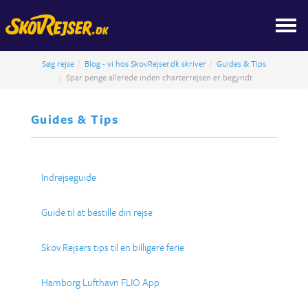
Søg rejse
Blog - vi hos SkovRejser.dk skriver
Guides & Tips
Spar penge allerede inden charterrejsen er begyndt
Guides & Tips
Indrejseguide
Guide til at bestille din rejse
Skov Rejsers tips til en billigere ferie
Hamborg Lufthavn FLIO App