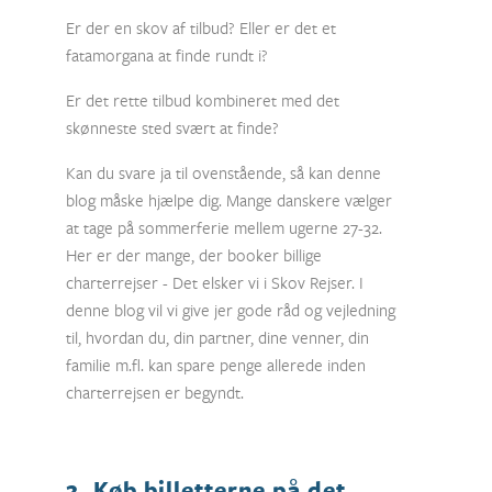
Er der en skov af tilbud? Eller er det et
fatamorgana at finde rundt i?
Er det rette tilbud kombineret med det
skønneste sted svært at finde?
Kan du svare ja til ovenstående, så kan denne
blog måske hjælpe dig. Mange danskere vælger
at tage på sommerferie mellem ugerne 27-32.
Her er der mange, der booker billige
charterrejser - Det elsker vi i Skov Rejser. I
denne blog vil vi give jer gode råd og vejledning
til, hvordan du, din partner, dine venner, din
familie m.fl. kan spare penge allerede inden
charterrejsen er begyndt.
2. Køb billetterne på det