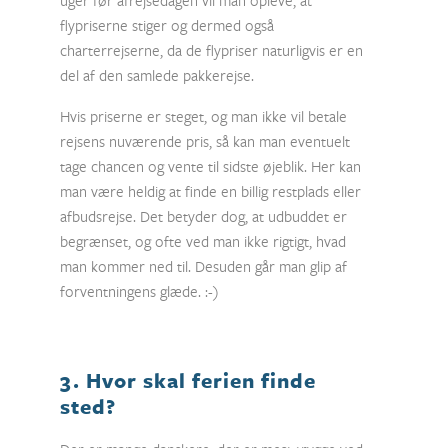
uger før afrejsedagen vil man opleve, at
flypriserne stiger og dermed også
charterrejserne, da de flypriser naturligvis er en
del af den samlede pakkerejse.
Hvis priserne er steget, og man ikke vil betale
rejsens nuværende pris, så kan man eventuelt
tage chancen og vente til sidste øjeblik. Her kan
man være heldig at finde en billig restplads eller
afbudsrejse. Det betyder dog, at udbuddet er
begrænset, og ofte ved man ikke rigtigt, hvad
man kommer ned til. Desuden går man glip af
forventningens glæde. :-)
3. Hvor skal ferien finde
sted?