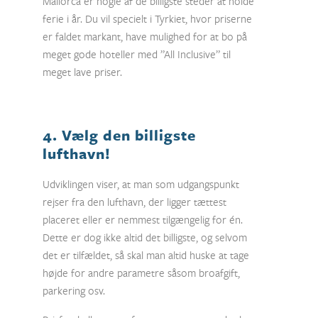
Mallorca er nogle af de billigste steder at holde
ferie i år. Du vil specielt i Tyrkiet, hvor priserne
er faldet markant, have mulighed for at bo på
meget gode hoteller med ”All Inclusive” til
meget lave priser.
4. Vælg den billigste
lufthavn!
Udviklingen viser, at man som udgangspunkt
rejser fra den lufthavn, der ligger tættest
placeret eller er nemmest tilgængelig for én.
Dette er dog ikke altid det billigste, og selvom
det er tilfældet, så skal man altid huske at tage
højde for andre parametre såsom broafgift,
parkering osv.