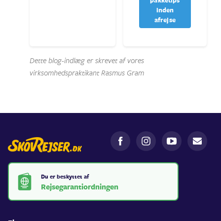
inden
afrejse
Dette blog-indlæg er skrevet af vores
virksomhedspraktikant Rasmus Gram
Du er beskyttet af
Rejsegarantiordningen