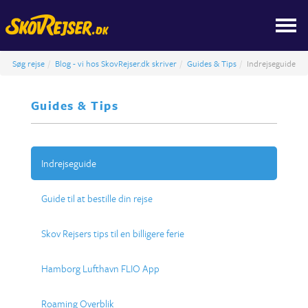
Søg rejse
Blog - vi hos SkovRejser.dk skriver
Guides & Tips
Indrejseguide
Guides & Tips
Indrejseguide
Guide til at bestille din rejse
Skov Rejsers tips til en billigere ferie
Hamborg Lufthavn FLIO App
Roaming Overblik