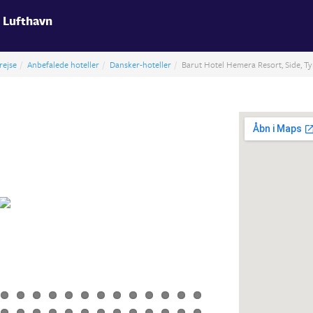
 Lufthavn
rejse
Anbefalede hoteller
Dansker-hoteller
Barut Hotel Hemera Resort, Side, Ty