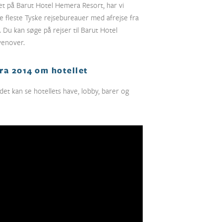
det på Barut Hotel Hemera Resort, har vi
de fleste Tyske rejsebureauer med afrejse fra
 Du kan søge på rejser til Barut Hotel
enover.
ra 2014 om hotellet
et kan se hotellets have, lobby, barer og