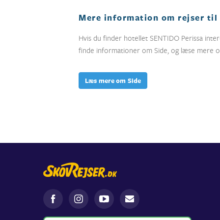
Mere information om rejser til
Hvis du finder hotellet SENTIDO Perissa inter
finde informationer om Side, og læse mere om
Læs mere om Side