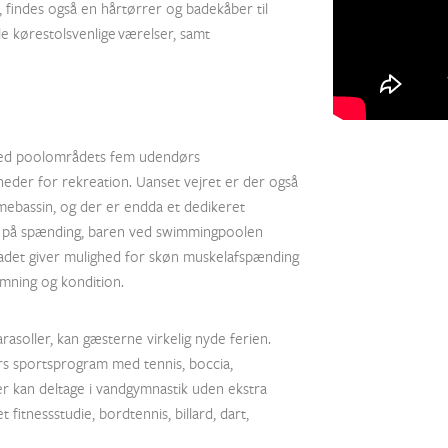
findes også en hårtørrer og badekåber til
le kørestolsvenlige værelser, samt
 ved poolområdets fem udendørs
heder for rekreation. Uanset vejret er der også
ebassin, og der er endda et dedikeret
r på spænding, baren ved swimmingpoolen
badet giver mulighed for skøn muskelafspænding
mning og kondition.
rasoller, kan gæsterne virkelig nyde ferien.
rs sportsprogram med tennis, boccia,
er kan deltage i vandgymnastik uden ekstra
 fitnessstudie, bordtennis, billard, dart,