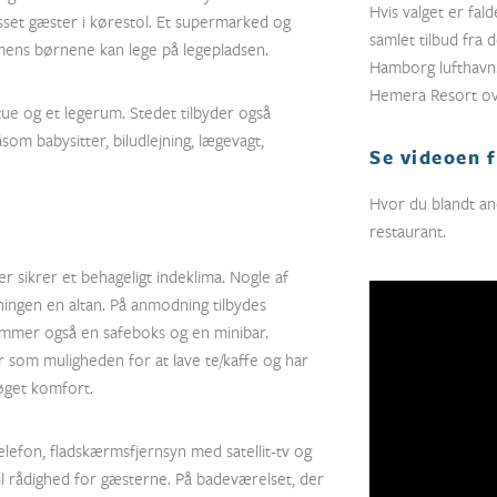
Hvis valget er fal
asset gæster i kørestol. Et supermarked og
samlet tilbud fra 
mens børnene kan lege på legepladsen.
Hamborg lufthavn.
Hemera Resort ov
stue og et legerum. Stedet tilbyder også
som babysitter, biludlejning, lægevagt,
Se videoen f
Hvor du blandt and
restaurant.
 sikrer et behageligt indeklima. Nogle af
ingen en altan. På anmodning tilbydes
ummer også en safeboks og en minibar.
som muligheden for at lave te/kaffe og har
 øget komfort.
elefon, fladskærmsfjernsyn med satellit-tv og
il rådighed for gæsterne. På badeværelset, der