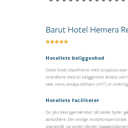
Barut Hotel Hemera Res
Hotellets beliggenhed
Dette hotel, klassificeret med 2019/2020-stje
strandferie med sin beliggenhed direkte ved h
væk, mens Antalya lufthavn (AYT) er omkrin
Hotellets faciliteter
De 380 ikkerygerværelser på stedet byder
atmosfære. Det venlige receptionspersonale st
spørgsmål, og stedet tilbyder bagageopbevarin