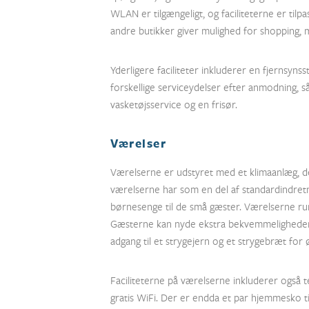
WLAN er tilgængeligt, og faciliteterne er tilp
andre butikker giver mulighed for shopping, 
Yderligere faciliteter inkluderer en fjernsyns
forskellige serviceydelser efter anmodning, så
vasketøjsservice og en frisør.
Værelser
Værelserne er udstyret med et klimaanlæg, der
værelserne har som en del af standardindretn
børnesenge til de små gæster. Værelserne r
Gæsterne kan nyde ekstra bekvemmeligheder 
adgang til et strygejern og et strygebræt for
Faciliteterne på værelserne inkluderer også t
gratis WiFi. Der er endda et par hjemmesko t