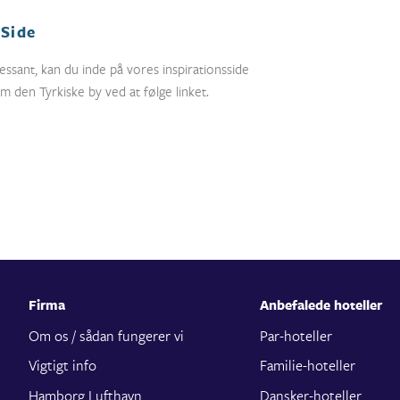
 Side
essant, kan du inde på vores inspirationsside
 den Tyrkiske by ved at følge linket.
Firma
Anbefalede hoteller
Om os / sådan fungerer vi
Par-hoteller
Vigtigt info
Familie-hoteller
Hamborg Lufthavn
Dansker-hoteller