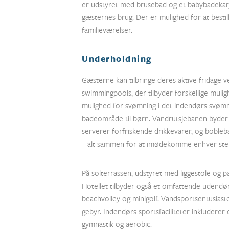
er udstyret med brusebad og et babybadekar, 
gæsternes brug. Der er mulighed for at bestil
familieværelser.
Underholdning
Gæsterne kan tilbringe deres aktive fridage
swimmingpools, der tilbyder forskellige mulig
mulighed for svømning i det indendørs svømm
badeområde til børn. Vandrutsjebanen byde
serverer forfriskende drikkevarer, og boble
– alt sammen for at imødekomme enhver ste
På solterrassen, udstyret med liggestole og pa
Hotellet tilbyder også et omfattende udendø
beachvolley og minigolf. Vandsportsentusiast
gebyr. Indendørs sportsfaciliteter inkluderer et
gymnastik og aerobic.