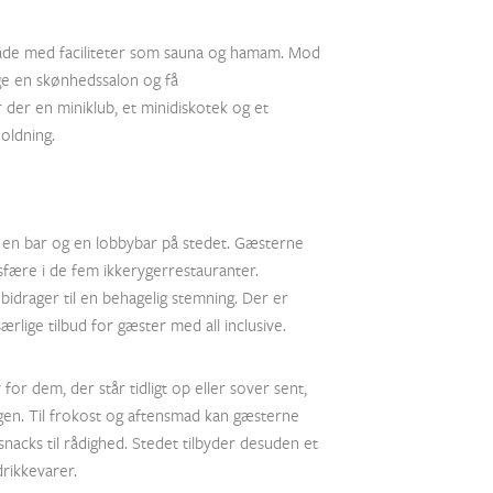
åde med faciliteter som sauna og hamam. Mod
ge en skønhedssalon og få
der en miniklub, et minidiskotek og et
oldning.
, en bar og en lobbybar på stedet. Gæsterne
fære i de fem ikkerygerrestauranter.
bidrager til en behagelig stemning. Der er
rlige tilbud for gæster med all inclusive.
or dem, der står tidligt op eller sover sent,
gen. Til frokost og aftensmad kan gæsterne
snacks til rådighed. Stedet tilbyder desuden et
drikkevarer.