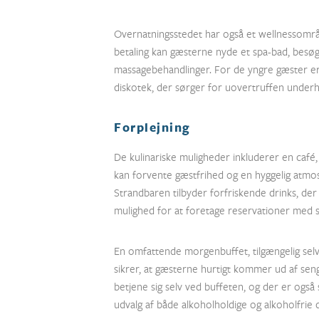
Overnatningsstedet har også et wellnessomr
betaling kan gæsterne nyde et spa-bad, besø
massagebehandlinger. For de yngre gæster er 
diskotek, der sørger for uovertruffen underh
Forplejning
De kulinariske muligheder inkluderer en café
kan forvente gæstfrihed og en hyggelig atmos
Strandbaren tilbyder forfriskende drinks, der 
mulighed for at foretage reservationer med sæ
En omfattende morgenbuffet, tilgængelig selv f
sikrer, at gæsterne hurtigt kommer ud af sen
betjene sig selv ved buffeten, og der er også 
udvalg af både alkoholholdige og alkoholfrie 