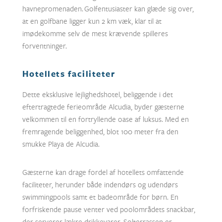
havnepromenaden. Golfentusiaster kan glæde sig over,
at en golfbane ligger kun 2 km væk, klar til at
imødekomme selv de mest krævende spilleres
forventninger.
Hotellets faciliteter
Dette eksklusive lejlighedshotel, beliggende i det
eftertragtede ferieområde Alcudia, byder gæsterne
velkommen til en fortryllende oase af luksus. Med en
fremragende beliggenhed, blot 100 meter fra den
smukke Playa de Alcudia.
Gæsterne kan drage fordel af hotellets omfattende
faciliteter, herunder både indendørs og udendørs
swimmingpools samt et badeområde for børn. En
forfriskende pause venter ved poolområdets snackbar,
der serverer lækre drikkevarer. Solterrassen er