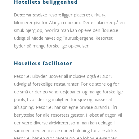
Hotellets beliggenhed
Dette fantastiske resort ligger placeret cirka 15
kilometer øst for Alanya centrum. Det er placeret på en
smuk bjergtop, hvorfra man kan opleve den flotteste
udsigt til Middelhavet og Taurusbjergene.
Resortet
byder på mange forskellige oplevelser.
Hotellets faciliteter
Resortet tilbyder udover all inclusive også et stort
udvalg af forskellige restauranter. For de store og for
de små er der 20 vandrutsjebaner og mange forskellige
pools, hvor der rig mulighed for sjov og masser af
afslapning. Resortet har sin egne private strand til fri
benyttelse for alle resortets gæster. I løbet af dagen vil
der være diverse aktiviteter, som man kan deltage i
sammen med en masse underholdning for alle aldre.
Resortet har en stor reception, en lobby, elevatorer,