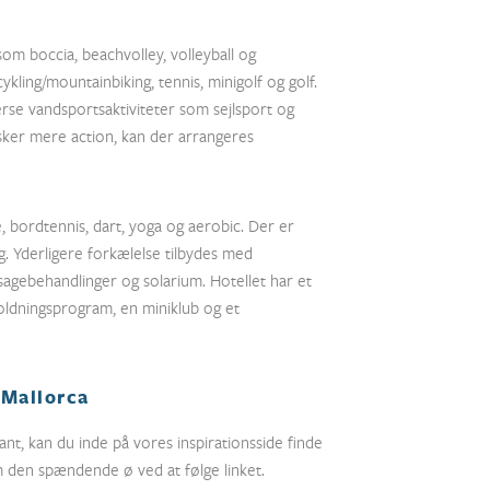
 som boccia, beachvolley, volleyball og
ykling/mountainbiking, tennis, minigolf og golf.
erse vandsportsaktiviteter som sejlsport og
nsker mere action, kan der arrangeres
e, bordtennis, dart, yoga og aerobic. Der er
ng. Yderligere forkælelse tilbydes med
sagebehandlinger og solarium. Hotellet har et
oldningsprogram, en miniklub og et
 Mallorca
sant, kan du inde på vores inspirationsside finde
 den spændende ø ved at følge linket.