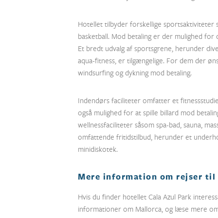
Hotellet tilbyder forskellige sportsaktiviteter
basketball. Mod betaling er der mulighed for c
Et bredt udvalg af sportsgrene, herunder div
aqua-fitness, er tilgængelige. For dem der ø
windsurfing og dykning mod betaling.
Indendørs faciliteter omfatter et fitnessstudi
også mulighed for at spille billard mod betali
wellnessfaciliteter såsom spa-bad, sauna, mas
omfattende fritidstilbud, herunder et underh
minidiskotek.
Mere information om rejser til
Hvis du finder hotellet Cala Azul Park interes
informationer om Mallorca, og læse mere om