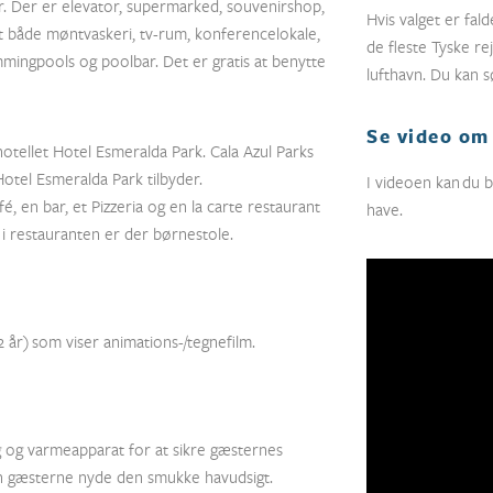
r. Der er elevator, supermarked, souvenirshop,
Hvis valget er fald
t både møntvaskeri, tv-rum, konferencelokale,
de fleste Tyske r
mmingpools og poolbar. Det er gratis at benytte
lufthavn. Du kan s
Se video om 
rhotellet Hotel Esmeralda Park. Cala Azul Parks
Hotel Esmeralda Park tilbyder.
I videoen kan du b
, en bar, et Pizzeria og en la carte restaurant
have.
i restauranten er der børnestole.
2 år) som viser animations-/tegnefilm.
 og varmeapparat for at sikre gæsternes
an gæsterne nyde den smukke havudsigt.