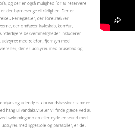
fa, og der er også mulighed for at reservere
er der børnesenge til rådighed. Der er
elset. Feriegæster, der foretrækker
iteterne, der omfatter køleskab, komfur,
ffe. Yderligere bekvemmeligheder inkluderer
å udstyret med telefon, fjernsyn med
deværelset, der er udstyret med brusebad og
endørs og udendørs klorvandsbassiner samt et
 hang til vandaktiviteter vil finde glæde ved at
n ved swimmingpoolen eller nyde en stund med
udstyret med liggestole og parasoller, er det