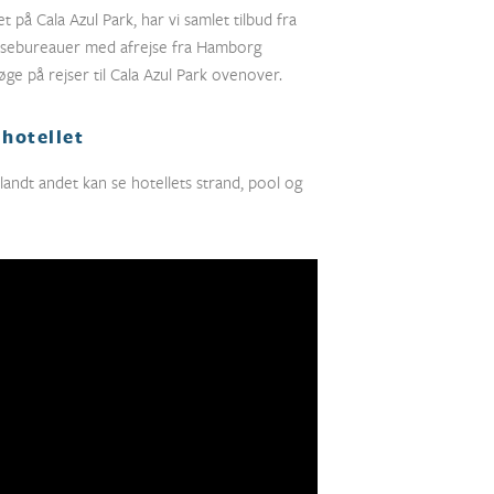
et på Cala Azul Park, har vi samlet tilbud fra
ejsebureauer med afrejse fra Hamborg
øge på rejser til Cala Azul Park ovenover.
hotellet
landt andet kan se hotellets strand, pool og