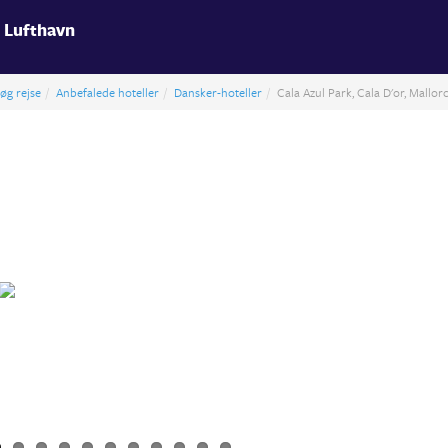
 Lufthavn
øg rejse
Anbefalede hoteller
Dansker-hoteller
Cala Azul Park, Cala D'or, Mallor