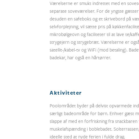
Værelserne er smukt indrettet med en soveso
separate soveværelser. For de yngste gæster 
desuden en safeboks og et skrivebord på vær
selvforplejning, vil sætte pris på køkkenfacil
mikrobølgeovn og faciliteter til at lave te/ka
strygejern og strygebræt. Værelserne er ogs
satellit-/kabel-tv og WiFi (mod betaling). Ba
badekar, har også en hårtørrer.
Aktiviteter
Poolområdet byder på delvist opvarmede ind
særligt badeområde for børn. Enhver gæst med
slappe af med en forfriskning fra snackbare
muskelafspænding i boblebadet. Solterrassen, 
ideelle sted at nyde ferien i fulde drag.