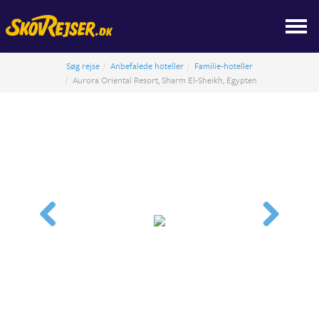
Søg rejse
Anbefalede hoteller
Familie-hoteller
Aurora Oriental Resort, Sharm El-Sheikh, Egypten