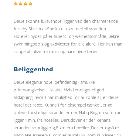
Dette skønne luksushotel ligger ved den charmerende
ferieby Sharm el-Sheikh direkte ned til stranden.
Hotellet byder på et fitness- og wellnessområde, lækre
swimmingpools og aktiviteter for alle aldre. Her kan man
slappe af, blive forkælet og bare nyde ferien.
Beliggenhed
Dette elegante hotel befinder sig i smukke
ørkenomgivelser i Naabq. Hvis I trænger til god
afslapning, hvor I har mulighed for at koble af, er dette
hotel det rette. Kunne I for eksempel tænke Jer at
opleve forskellige strande, er der Nabq Bugten som kun
ligger 1 min. fra hotellet. Derudover er der Rehana
stranden som ligger 3,8 km. fra hotellet. Der er også et
Nabq Naturreservat som er attraktivt, som kun ligger 5,1