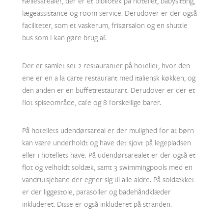
fællesarealer, der er et bibliotek på hotellet, babysitting,
lægeassistance og room service. Derudover er der også
faciliteter, som et vaskerum, frisørsalon og en shuttle
bus som I kan gøre brug af.
Der er samlet set 2 restauranter på hotellet, hvor den
ene er en a la carte restaurant med italiensk køkken, og
den anden er en buffetrestaurant. Derudover er der et
flot spiseområde, cafe og 8 forskellige barer.
På hotellets udendørsareal er der mulighed for at børn
kan være underholdt og have det sjovt på legepladsen
eller i hotellets have. På udendørsarealet er der også et
flot og velholdt soldæk, samt 3 swimmingpools med en
vandrutsjebane der egner sig til alle aldre. På soldækket
er der liggestole, parasoller og badehåndklæder
inkluderet. Disse er også inkluderet på stranden.