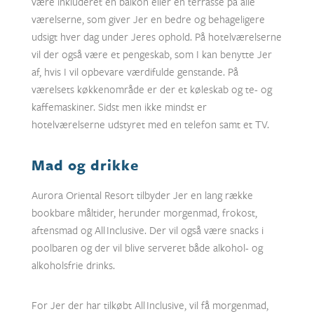
være inkluderet en balkon eller en terrasse på alle
værelserne, som giver Jer en bedre og behageligere
udsigt hver dag under Jeres ophold. På hotelværelserne
vil der også være et pengeskab, som I kan benytte Jer
af, hvis I vil opbevare værdifulde genstande. På
værelsets køkkenområde er der et køleskab og te- og
kaffemaskiner. Sidst men ikke mindst er
hotelværelserne udstyret med en telefon samt et TV.
Mad og drikke
Aurora Oriental Resort tilbyder Jer en lang række
bookbare måltider, herunder morgenmad, frokost,
aftensmad og All Inclusive. Der vil også være snacks i
poolbaren og der vil blive serveret både alkohol- og
alkoholsfrie drinks.
For Jer der har tilkøbt All Inclusive, vil få morgenmad,